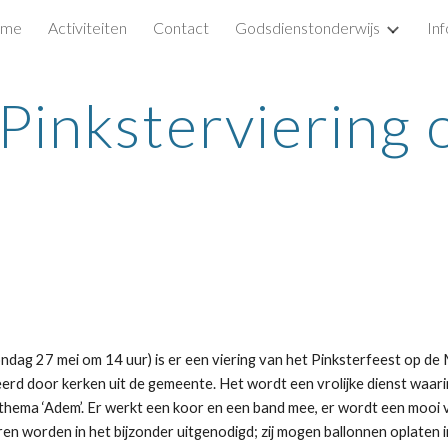
me
Activiteiten
Contact
Godsdienstonderwijs
In
ip to main content
Skip to navigat
Pinksterviering 
ndag 27 mei om 14 uur) is er een viering van het Pinksterfeest op de 
rd door kerken uit de gemeente. Het wordt een vrolijke dienst waari
 thema ‘Adem’. Er werkt een koor en een band mee, er wordt een mooi v
eren worden in het bijzonder uitgenodigd; zij mogen ballonnen oplaten i