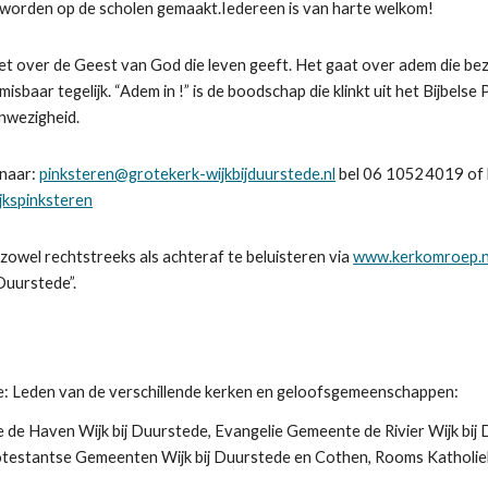
 worden op de scholen gemaakt.Iedereen is van harte welkom!
t over de Geest van God die leven geeft. Het gaat over adem die bezi
sbaar tegelijk. “Adem in !” is de boodschap die klinkt uit het Bijbelse
nwezigheid.
 naar:
pinksteren@grotekerk-wijkbijduurstede.nl
bel 06 10524019 of k
kspinksteren
 zowel rechtstreeks als achteraf te beluisteren via
www.kerkomroep.n
 Duurstede”.
tie: Leden van de verschillende kerken en geloofsgemeenschappen:
de Haven Wijk bij Duurstede, Evangelie Gemeente de Rivier Wijk b
rotestantse Gemeenten Wijk bij Duurstede en Cothen, Rooms Katholie