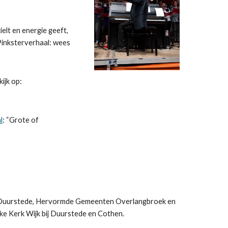
elt en energie geeft,
 Pinksterverhaal: wees
ijk op:
l
: “Grote of
ij Duurstede, Hervormde Gemeenten Overlangbroek en
ke Kerk Wijk bij Duurstede en Cothen.